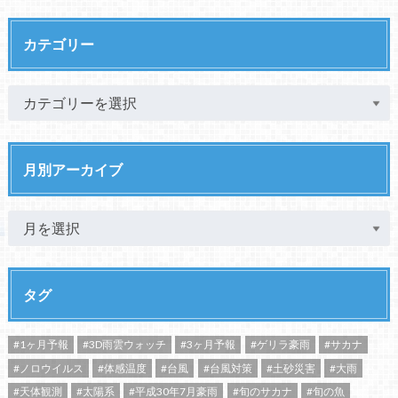
カテゴリー
月別アーカイブ
タグ
#1ヶ月予報
#3D雨雲ウォッチ
#3ヶ月予報
#ゲリラ豪雨
#サカナ
#ノロウイルス
#体感温度
#台風
#台風対策
#土砂災害
#大雨
#天体観測
#太陽系
#平成30年7月豪雨
#旬のサカナ
#旬の魚