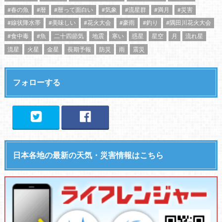
#春の魚
#暦
#暦って面白い
#気象
#流星群
#満月
#災害
#線状降水帯
#美味しい
#花火大会
#豪雨
#釣り
#隅田川花火大会
#食中毒
#魚
二十四節気
地震
寒い
惑星
星空
月
流れ星
流星
火星
金星
長期予報
防災
雨
震災
フォローする
日本各地の最新の天気・災害情報はこちら