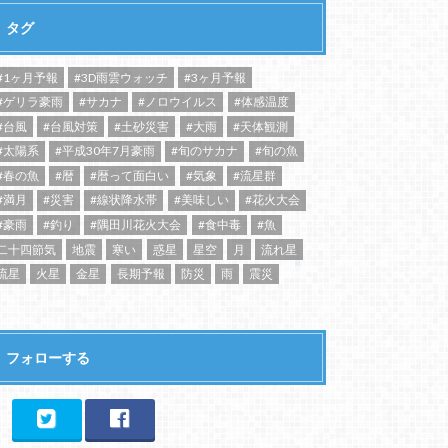
タグ
#1ヶ月予報
#3D雨雲ウォッチ
#3ヶ月予報
#ゲリラ豪雨
#サカナ
#ノロウイルス
#体感温度
#台風
#台風対策
#土砂災害
#大雨
#天体観測
#太陽系
#平成30年7月豪雨
#旬のサカナ
#旬の魚
#春の魚
#暦
#暦って面白い
#気象
#流星群
#満月
#災害
#線状降水帯
#美味しい
#花火大会
#豪雨
#釣り
#隅田川花火大会
#食中毒
#魚
二十四節気
地震
寒い
惑星
星空
月
流れ星
流星
火星
金星
長期予報
防災
雨
震災
フォローする