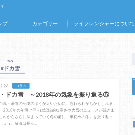
ます～
ップ
カテゴリー
ライフレンジャーについて
TAG
#ドカ雪
2.26
コラム
・ドカ雪 ～2018年の気象を振り返る⑤
台風・豪雨の記憶のほうが近いために、忘れられがちかもしれま
、2018年の年明け早々は記録的な寒さや大雪のニュースが続きま
これからさらに深まっていく冬の前に「年初めの冬」を振り返っ
しょう。解説は長期…