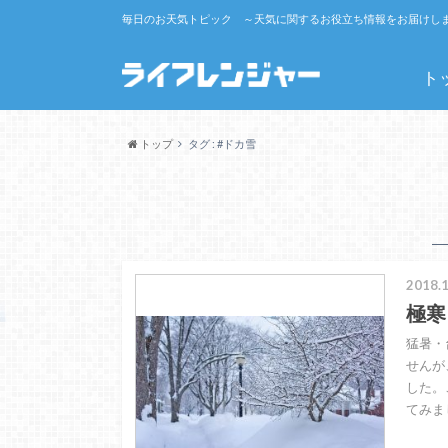
毎日のお天気トピック ～天気に関するお役立ち情報をお届けし
ト
トップ
タグ : #ドカ雪
2018.1
極寒
猛暑・
せんが
した。
てみま