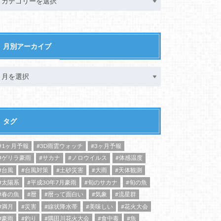
月別アーカイブ
タグ
#1ヶ月予報
#3D雨雲ウォッチ
#3ヶ月予報
#ゲリラ豪雨
#サカナ
#ノロウイルス
#体感温度
#台風
#台風対策
#土砂災害
#大雨
#天体観測
#太陽系
#平成30年7月豪雨
#旬のサカナ
#旬の魚
#春の魚
#暦
#暦って面白い
#気象
#流星群
#満月
#災害
#線状降水帯
#美味しい
#花火大会
#豪雨
#釣り
#隅田川花火大会
#食中毒
#魚