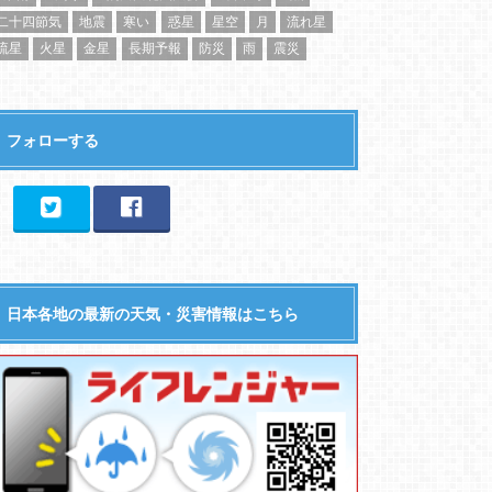
二十四節気
地震
寒い
惑星
星空
月
流れ星
流星
火星
金星
長期予報
防災
雨
震災
フォローする
日本各地の最新の天気・災害情報はこちら