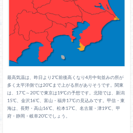
最高気温は、昨日より2℃前後高くなり4月中旬並みの所が
多く太平洋側では20℃まで上がる所がありそうです。関東
は、17℃～20℃で東京は19℃の予想です。北陸では、新潟
15℃、金沢16℃、富山・福井17℃の見込みです。甲信・東
海は、長野・高山16℃、松本17℃、名古屋・津19℃、甲
府・静岡・岐阜20℃でしょう。