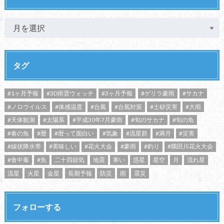
タグ
#1ヶ月予報
#3D雨雲ウォッチ
#3ヶ月予報
#ゲリラ豪雨
#サカナ
#ノロウイルス
#体感温度
#台風
#台風対策
#土砂災害
#大雨
#天体観測
#太陽系
#平成30年7月豪雨
#旬のサカナ
#旬の魚
#春の魚
#暦
#暦って面白い
#気象
#流星群
#満月
#災害
#線状降水帯
#美味しい
#花火大会
#豪雨
#釣り
#隅田川花火大会
#食中毒
#魚
二十四節気
地震
寒い
惑星
星空
月
流れ星
流星
火星
金星
長期予報
防災
雨
震災
フォローする