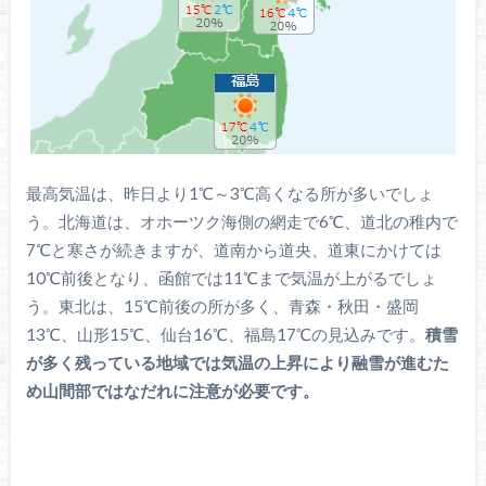
最高気温は、昨日より1℃～3℃高くなる所が多いでしょ
う。北海道は、オホーツク海側の網走で6℃、道北の稚内で
7℃と寒さが続きますが、道南から道央、道東にかけては
10℃前後となり、函館では11℃まで気温が上がるでしょ
う。東北は、15℃前後の所が多く、青森・秋田・盛岡
13℃、山形15℃、仙台16℃、福島17℃の見込みです。
積雪
が多く残っている地域では気温の上昇により融雪が進むた
め山間部ではなだれに注意が必要です。